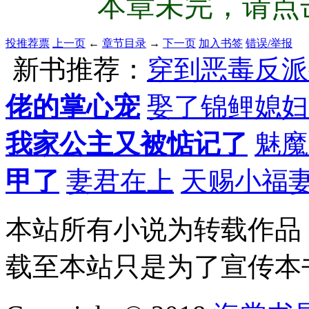
本章未完，请点击
投推荐票
上一页
←
章节目录
→
下一页
加入书签
错误/举报
新书推荐：
穿到恶毒反派
佬的掌心宠
娶了锦鲤媳妇
我家公主又被惦记了
魅魔
甲了
妻君在上
天赐小福
本站所有小说为转载作品
载至本站只是为了宣传本