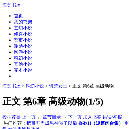
海棠书屋
首页
我的书架
玄幻小说
修真小说
都市小说
穿越小说
网游小说
科幻小说
其他小说
完本小说
海棠书屋
>
科幻小说
>
饥荒女王
> 正文 第6章 高级动物
正文 第6章 高级动物(1/5)
投推荐票
上一页
←
章节目录
→
下一页
加入书签
错误/举报
热门推荐：
把哥哥当成男神啪了以后
香欲H（短篇肉合集）
重