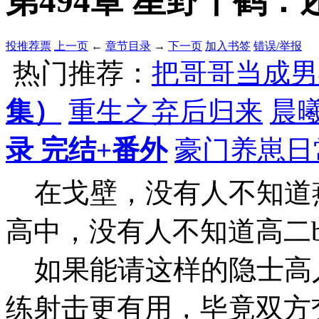
第494章 星野千鹤：还
投推荐票
上一页
←
章节目录
→
下一页
加入书签
错误/举报
热门推荐：
把哥哥当成男
集）
重生之弃后归来
晨
录 完结+番外
豪门养崽日
在戈壁，没有人不知道
高中，没有人不知道高二
如果能请这样的隐士高
练射击更有用，毕竟双方